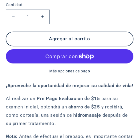
oferta
Cantidad
Cantidad
Reducir
Aumentar
cantidad
cantidad
para
para
PrePago
PrePago
Agregar al carrito
$15
$15
Caguas
Caguas
Más opciones de pago
¡Aproveche la oportunidad de mejorar su calidad de vida!
Al realizar un
P
re Pago Evaluación de $15
para su
examen inicial, obtendrá un
ahorro de $25
y recibirá,
como cortesía, una sesión de
hidromasaje
después de
su primer tratamiento.
Nota:
Antes de efectuar el prepago, es importante contar