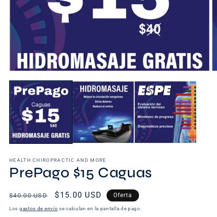
Abrir
Ab
elemento
e
multimedia
m
1
2
en
e
una
u
ventana
v
modal
m
HEALTH CHIROPRACTIC AND MORE
PrePago $15 Caguas
Precio
Precio
$15.00 USD
$40.00 USD
Oferta
habitual
de
Los
gastos de envío
se calculan en la pantalla de pago.