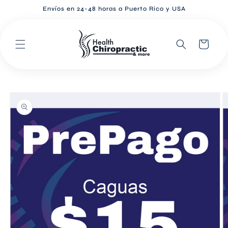
Ir
Envíos en 24-48 horas a Puerto Rico y USA
directamente
al contenido
Carrito
Ir
directamente
a la
información
del producto